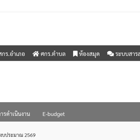
กร.อำเภอ
ศกร.ตำบล
ห้องสมุด
ระบบสาร








ารดำเนินงาน
E-budget
ปีงบประมาณ 2569