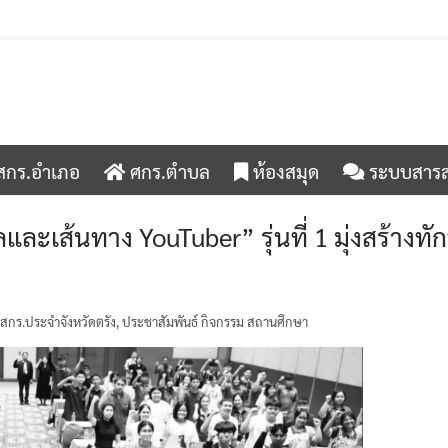
กร.อำเภอ
ศกร.ตำบล
ห้องสมุด
ระบบสาร








ลและเส้นทาง YouTuber” รุ่นที่ 1 มุ่งสร้างท
 สกร.ประจำจังหวัดตรัง
,
ประชาสัมพันธ์ กิจกรรม สถานศึกษา